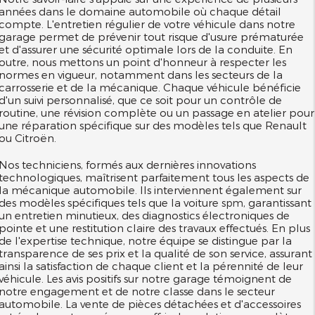
années dans le domaine automobile où chaque détail
compte. L'entretien régulier de votre véhicule dans notre
garage permet de prévenir tout risque d'usure prématurée
et d'assurer une sécurité optimale lors de la conduite. En
outre, nous mettons un point d'honneur à respecter les
normes en vigueur, notamment dans les secteurs de la
carrosserie et de la mécanique. Chaque véhicule bénéficie
d'un suivi personnalisé, que ce soit pour un contrôle de
routine, une révision complète ou un passage en atelier pour
une réparation spécifique sur des modèles tels que Renault
ou Citroën.
Nos techniciens, formés aux dernières innovations
technologiques, maîtrisent parfaitement tous les aspects de
la mécanique automobile. Ils interviennent également sur
des modèles spécifiques tels que la voiture
, garantissant
spm
un entretien minutieux, des diagnostics électroniques de
pointe et une restitution claire des travaux effectués. En plus
de l'expertise technique, notre équipe se distingue par la
transparence de ses prix et la qualité de son service, assurant
ainsi la satisfaction de chaque client et la pérennité de leur
véhicule. Les avis positifs sur notre garage témoignent de
notre engagement et de notre classe dans le secteur
automobile. La vente de pièces détachées et d'accessoires