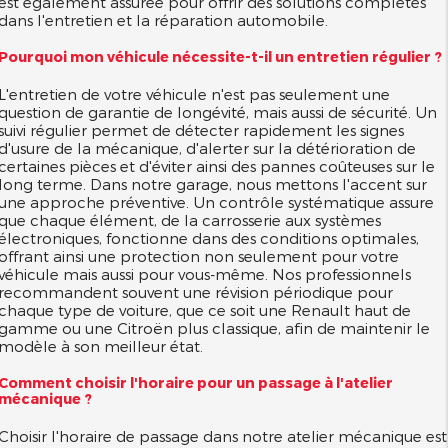
est également assurée pour offrir des solutions complètes
dans l'entretien et la réparation automobile.
Pourquoi mon véhicule nécessite-t-il un entretien régulier ?
L'entretien de votre véhicule n'est pas seulement une
question de garantie de longévité, mais aussi de sécurité. Un
suivi régulier permet de détecter rapidement les signes
d'usure de la mécanique, d'alerter sur la détérioration de
certaines pièces et d'éviter ainsi des pannes coûteuses sur le
long terme. Dans notre garage, nous mettons l'accent sur
une approche préventive. Un contrôle systématique assure
que chaque élément, de la carrosserie aux systèmes
électroniques, fonctionne dans des conditions optimales,
offrant ainsi une protection non seulement pour votre
véhicule mais aussi pour vous-même. Nos professionnels
recommandent souvent une révision périodique pour
chaque type de voiture, que ce soit une Renault haut de
gamme ou une Citroën plus classique, afin de maintenir le
modèle à son meilleur état.
Comment choisir l'horaire pour un passage à l'atelier
mécanique ?
Choisir l'horaire de passage dans notre atelier mécanique est