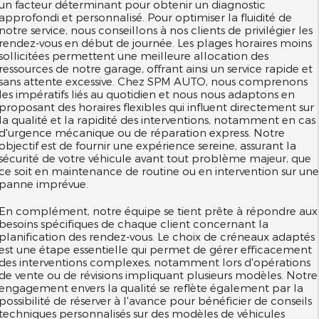
un facteur déterminant pour obtenir un diagnostic
approfondi et personnalisé. Pour optimiser la fluidité de
notre service, nous conseillons à nos clients de privilégier les
rendez-vous en début de journée. Les plages horaires moins
sollicitées permettent une meilleure allocation des
ressources de notre garage, offrant ainsi un service rapide et
sans attente excessive. Chez SPM AUTO, nous comprenons
les impératifs liés au quotidien et nous nous adaptons en
proposant des horaires flexibles qui influent directement sur
la qualité et la rapidité des interventions, notamment en cas
d'urgence mécanique ou de réparation express. Notre
objectif est de fournir une expérience sereine, assurant la
sécurité de votre véhicule avant tout problème majeur, que
ce soit en maintenance de routine ou en intervention sur un
panne imprévue.
En complément, notre équipe se tient prête à répondre aux
besoins spécifiques de chaque client concernant la
planification des rendez-vous. Le choix de créneaux adaptés
est une étape essentielle qui permet de gérer efficacement
des interventions complexes, notamment lors d'opérations
de vente ou de révisions impliquant plusieurs modèles. Notre
engagement envers la qualité se reflète également par la
possibilité de réserver à l'avance pour bénéficier de conseils
techniques personnalisés sur des modèles de véhicules