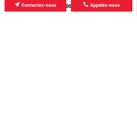
Solutions complètes pour votre voiture
Contactez-nous
Appelez-nous
ATELIER MÉCANIQUE
Savoir +