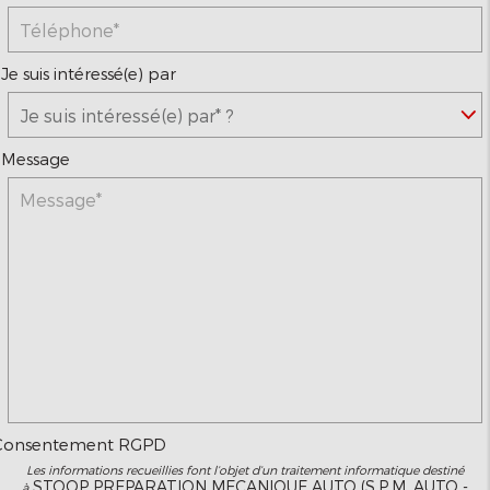
*
Je suis intéressé(e) par
*
Message
Consentement RGPD
Les informations recueillies font l’objet d’un traitement informatique destiné
STOOP PREPARATION MECANIQUE AUTO (S.P.M. AUTO -
à