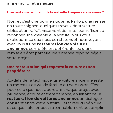
affiner au fur et à mesure.
Une restauration complète est-elle toujours nécessaire ?
Non, et c’est une bonne nouvelle. Parfois, une remise
en route soignée, quelques travaux de structure
ciblés et un rafraîchissement de l’intérieur suffisent à
redonner une vraie vie à la voiture. Nous vous
expliquons ce que nous constatons et nous voyons
avec vous si une
restauration de voitures
anciennes
complète est cohérente, ou si une
remise en état partielle bien menée répond déjà à
votre projet.
Une restauration qui respecte la voiture et son
propriétaire
Au-delà de la technique, une voiture ancienne reste
un morceau de vie, de famille ou de passion. C’est
pour cela que nous abordons chaque projet avec
prudence, écoute et transparence, en faisant de la
restauration de voitures anciennes
un dialogue
constant entre votre histoire, l’état réel du véhicule
et ce que l’atelier peut raisonnablement accomplir.