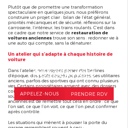
Plutôt que de promettre une transformation
spectaculaire en quelques jours, nous préférons
construire un projet clair : bilan de l’état général,
priorités mécaniques et de sécurité, réflexions sur la
carrosserie, l’intérieur, les trains roulants. C’est dans
ce cadre que notre service de
restauration de
voitures anciennes
trouve son sens : redonner vie à
une auto qui compte, sans la dénaturer.
Un atelier qui s’adapte à chaque histoire de
voiture
Dans l’atelier, nous voyons passer des berlines
NOS SERVICES
d’époque, des petits coupés populaires, des utilitaires
anciens, parfois des sportives qui ont connu plusieurs
vies. Certains propriétaires arrivent avec des dossiers
complets, d’autres avec quelques photos et des
APPELEZ-NOUS
PRENDRE RDV
souvenirs. Le rôle de notre
atelier spécialisé voitures
est de remettre tout cela en ordre : ce que
anciennes
l’on sait, ce que l’on voit, ce que l’on peut confirmer
après contrôle.
Les situations qui mènent à pousser la porte du
garage ressemblent souvent à ceci :