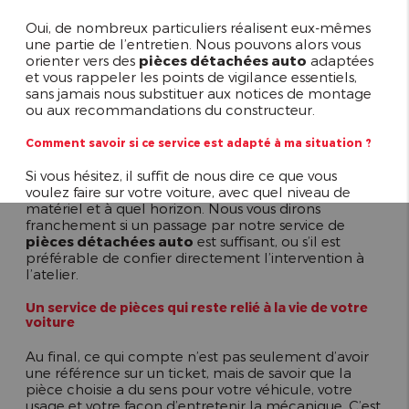
Oui, de nombreux particuliers réalisent eux-mêmes
une partie de l’entretien. Nous pouvons alors vous
orienter vers des
pièces détachées auto
adaptées
et vous rappeler les points de vigilance essentiels,
sans jamais nous substituer aux notices de montage
ou aux recommandations du constructeur.
Comment savoir si ce service est adapté à ma situation ?
Si vous hésitez, il suffit de nous dire ce que vous
voulez faire sur votre voiture, avec quel niveau de
matériel et à quel horizon. Nous vous dirons
franchement si un passage par notre service de
pièces détachées auto
est suffisant, ou s’il est
préférable de confier directement l’intervention à
l’atelier.
Un service de pièces qui reste relié à la vie de votre
voiture
Au final, ce qui compte n’est pas seulement d’avoir
une référence sur un ticket, mais de savoir que la
pièce choisie a du sens pour votre véhicule, votre
usage et votre façon d’entretenir la mécanique. C’est