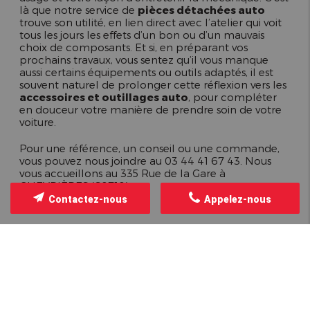
là que notre service de
pièces détachées auto
trouve son utilité, en lien direct avec l’atelier qui voit
tous les jours les effets d’un bon ou d’un mauvais
choix de composants. Et si, en préparant vos
prochains travaux, vous sentez qu’il vous manque
aussi certains équipements ou outils adaptés, il est
souvent naturel de prolonger cette réflexion vers les
accessoires et outillages auto
, pour compléter
en douceur votre manière de prendre soin de votre
voiture.
Pour une référence, un conseil ou une commande,
vous pouvez nous joindre au 03 44 41 67 43. Nous
vous accueillons au 335 Rue de la Gare à
CHEVRIÈRES (60710).
Contactez-nous
Appelez-nous