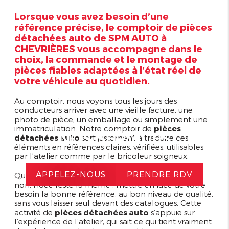
Lorsque vous avez besoin d’une
référence précise, le comptoir de pièces
détachées auto de SPM AUTO à
CHEVRIÈRES vous accompagne dans le
choix, la commande et le montage de
pièces fiables adaptées à l’état réel de
votre véhicule au quotidien.
Au comptoir, nous voyons tous les jours des
conducteurs arriver avec une vieille facture, une
photo de pièce, un emballage ou simplement une
immatriculation. Notre comptoir de
pièces
NOS SERVICES
détachées auto
sert justement à traduire ces
éléments en références claires, vérifiées, utilisables
par l’atelier comme par le bricoleur soigneux.
APPELEZ-NOUS
PRENDRE RDV
Que vous soyez habitué aux termes techniques ou
non, l’idée reste la même : mettre en face de votre
besoin la bonne référence, au bon niveau de qualité,
sans vous laisser seul devant des catalogues. Cette
activité de
pièces détachées auto
s’appuie sur
l’expérience de l’atelier, qui sait ce qui tient vraiment