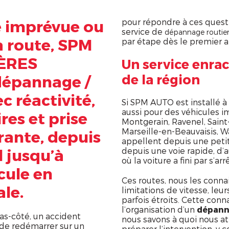
e imprévue ou
pour répondre à ces quest
service de
dépannage routie
a route, SPM
par étape dès le premier a
ÈRES
Un service enrac
de la région
dépannage /
 réactivité,
Si SPM AUTO est installé 
aussi pour des véhicules 
res et prise
Montgerain, Ravenel, Saint
Marseille-en-Beauvaisis, Wa
rante, depuis
appellent depuis une peti
l jusqu’à
depuis une voie rapide, d’
où la voiture a fini par s’a
icule en
Ces routes, nous les connai
le.
limitations de vitesse, leu
parfois étroits. Cette conn
l’organisation d’un
dépann
bas-côté, un accident
nous savons à quoi nous a
 de redémarrer sur un
préparer l’intervention, y c