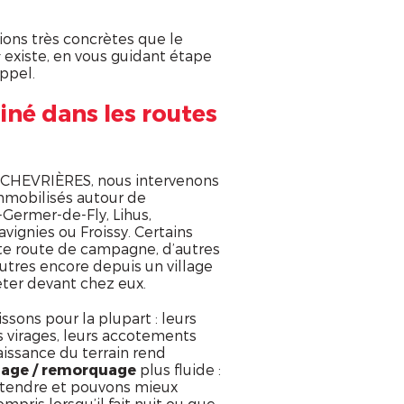
ions très concrètes que le
existe, en vous guidant étape
r
ppel.
iné dans les routes
à CHEVRIÈRES, nous intervenons
immobilisés autour de
-Germer-de-Fly, Lihus,
vignies ou Froissy. Certains
te route de campagne, d’autres
autres encore depuis un village
rrêter devant chez eux.
ssons pour la plupart : leurs
rs virages, leurs accotements
aissance du terrain rend
age / remorquage
plus fluide :
ttendre et pouvons mieux
ompris lorsqu’il fait nuit ou que