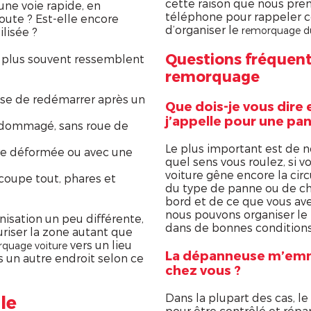
cette raison que nous pre
 une voie rapide, en
téléphone pour rappeler c
oute ? Est-elle encore
d’organiser le
remorquage du
lisée ?
Questions fréquent
le plus souvent ressemblent
remorquage
use de redémarrer après un
Que dois-je vous dire 
j’appelle pour une pa
ndommagé, sans roue de
Le plus important est de n
ture déformée ou avec une
quel sens vous roulez, si vo
voiture gêne encore la circ
coupe tout, phares et
du type de panne ou de c
bord et de ce que vous avez
nous pouvons organiser le
sation un peu différente,
dans de bonnes conditions
uriser la zone autant que
vers un lieu
quage voiture
La dépanneuse m’emm
is un autre endroit selon ce
chez vous ?
Dans la plupart des cas, le 
le
pour être contrôlé et répar