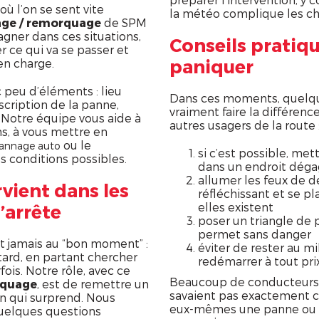
ù l’on se sent vite
la météo complique les ch
ge / remorquage
de SPM
gner dans ces situations,
Conseils pratiqu
 ce qui va se passer et
paniquer
en charge.
peu d’éléments : lieu
Dans ces moments, quelqu
scription de la panne,
vraiment faire la différen
 Notre équipe vous aide à
autres usagers de la route 
s, à vous mettre en
ou le
annage auto
si c’est possible, met
 conditions possibles.
dans un endroit dégag
allumer les feux de dé
rvient dans les
réfléchissant et se pla
elles existent
’arrête
poser un triangle de p
permet sans danger
t jamais au “bon moment” :
éviter de rester au m
 tard, en partant chercher
redémarrer à tout pri
ois. Notre rôle, avec ce
Beaucoup de conducteurs n
rquage
, est de remettre un
savaient pas exactement c
on qui surprend. Nous
eux-mêmes une panne ou un
uelques questions