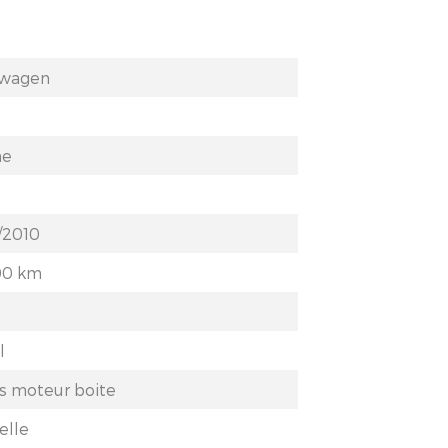
swagen
ne
/2010
00 km
l
s moteur boite
elle