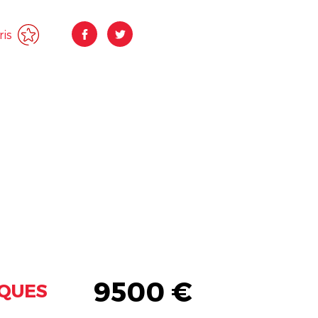
ris
9500 €
IQUES