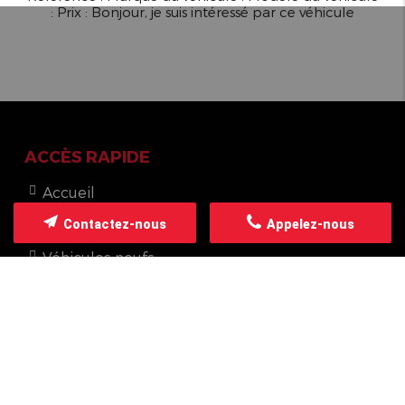
: Prix : Bonjour, je suis intéressé par ce véhicule
ACCÈS RAPIDE
Accueil
Nos services
Contactez-nous
Appelez-nous
L'atelier
Véhicules neufs
Véhicules d'occasion
Contact
Mentions légales
Politique de confidentialité
Plan du site
Pièces détachées